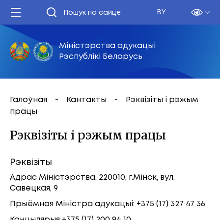
BY
Міністэрства адукацыі
Рэспублікі Беларусь
Галоўная
Кантакты
Рэквізіты і рэжым
працы
Рэквізіты і рэжым працы
Рэквізіты
Адрас Міністэрства: 220010, г.Мінск, вул.
Савецкая, 9
Прыёмная Міністра адукацыі: +375 (17) 327 47 36
Канцылярыя +375 (17) 200 94 10