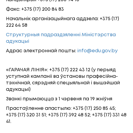
Факс: +375 (17) 200 84 83
Начальнік арганізацыйнага аддзела: +375 (17)
222 64 58
Структурныя падраздзяленні Міністэрства
адукацыі
Адрас электроннай пошты:
info@edu.gov.by
«ГАРАЧАЯ ЛІНІЯ»: +375 (17) 222 43 12 (у перыяд
уступнай кампаніі ва ўстановы прафесійна-
тэхнічнай, сярэдняй спецыяльнай i вышэйшай
адукацыi)
Званкі прымаюцца з 1 чэрвеня па 19 жніўня
Прастаўленне апастылю: +375 (17) 250 85 45;
+375 (17) 320 31 51; +375 (17) 392 48 52; +375 (17) 331 48
41.