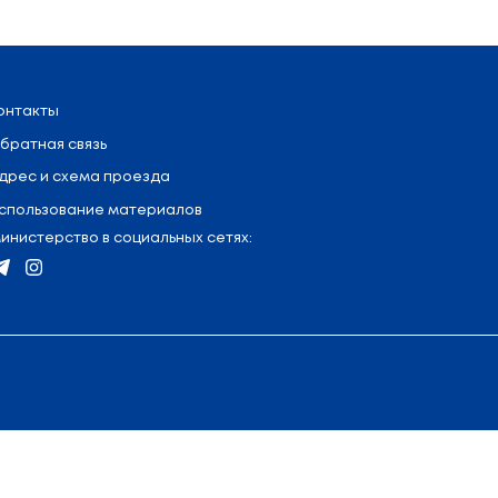
ьного или специального образования на уровне дошк
я категорию детей с ОПФР.
ета.
льного времени.
о 4 приоритетных учреждений: 2 в Минске и 2 в райо
ощью
интерактивной карты детских садов
лишних хлопот!