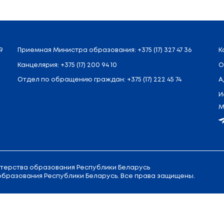
6.6 - постановка на учёт для получения дошкол
6.7 - выдача направления в детский сад, включа
Без визитов - всё оформляется из личного кабин
Прозрачно - статус заявки всегда в режиме реа
Гибко - жители Минского района могут указать д
При необходимости: заключение ЦКРОиР и ВКК.
Узнать о наличии свободных мест можно с пом
Выбирайте детский сад - быстро, просто и без 