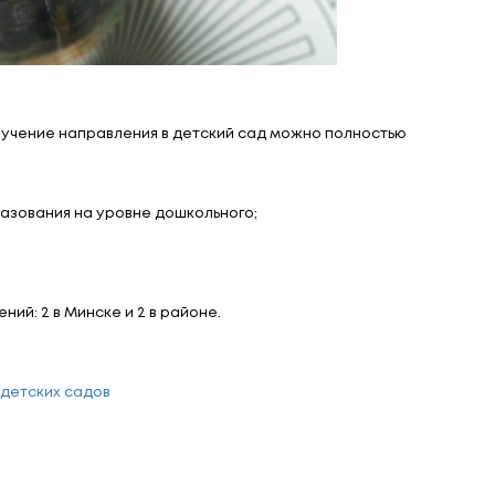
щё удобнее!
овку ребёнка на учёт и получение направления в д