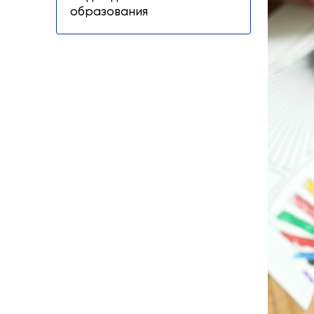
Дошкольное обр
Отдел дошкольного
образования